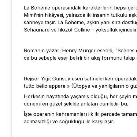
La Bohème operasındaki karakterlerin hepsi gerç
Mimì’nin hikâyesi, yalnızca iki insanın tutkulu aş
sahneye taşır. La Bohème, aşkın yanı sıra dostl
Schaunard ve filozof Colline – yoksulluk içindeki
Romanın yazarı Henry Murger eserini, “Scènes de
de bu sebeple eser belirli bir akış formunu taki
Rejisör Yiğit Günsoy eseri sahnelerken operadaki ş
tutto bello appare » (Ütopya ve yanılgıların o gü
Herkesin hayatında yaşamış olduğu, her şeyin 
dönemi en güzel şekilde anlatan cümledir bu.
İşte operanın kahramanları ilk iki perdede tama
acımasızlığı ve soğukluğu ile karşılaşır.