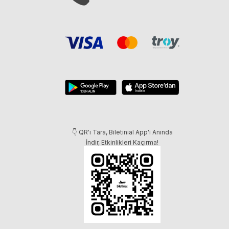
👇 QR'ı Tara, Biletinial App'i Anında
İndir, Etkinlikleri Kaçırma!