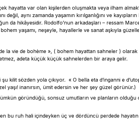
ek hayatta var olan kişilerden oluşmakta veya ilham almakt
kını değil, aynı zamanda yaşamın kırılganlığını ve kayıpların 
uğun da hikâyesidir. Rodolfo’nun arkadaşları – ressam Marc
 bohem yaşamı, neşeyle, hayallerle ve sanat aşkıyla güzelleş
 la vie de bohème », ( bohem hayattan sahneler ) olarak isi
p etmez, adeta küçük küçük sahnelerden bir araya gelir.
u kilit sözden yola çıkıyor. « O bella eta d’inganni e d’utop
zel yaşı! inanırsın, ümit edersin ve her şey güzel görünür.)
mümkün göründüğü, sonsuz umutların ve planların olduğu o
men bu ruh hali içindeyken üç ve dördüncü perdede hayatın 