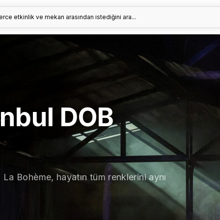
erce etkinlik ve mekan arasından istediğini ara...
anbul DOB
: La Bohème, hayatın tüm renklerini aynı