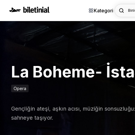
Kategori
Binl
La Boheme- İst
Opera
Gençliğin ateşi, aşkın acısı, müziğin sonsuzluğu
sahneye taşıyor.