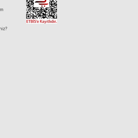
im
niz?