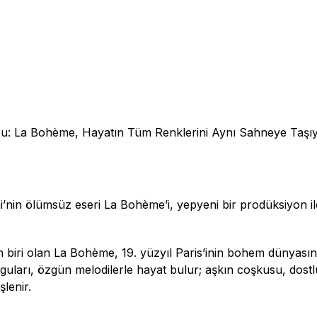
uğu: La Bohème, Hayatın Tüm Renklerini Aynı Sahneye Taşı
’nin ölümsüz eseri La Bohème’i, yepyeni bir prodüksiyon il
n biri olan La Bohème, 19. yüzyıl Paris’inin bohem dünyası
yguları, özgün melodilerle hayat bulur; aşkın coşkusu, dostl
şlenir.