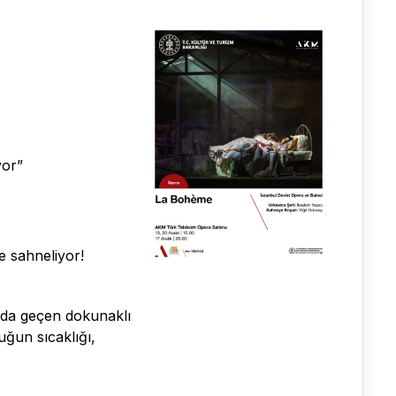
yor”
e sahneliyor!
nda geçen dokunaklı
uğun sıcaklığı,