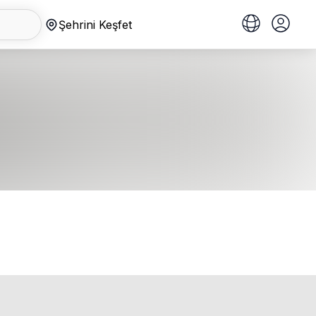
Şehrini Keşfet