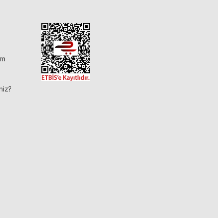
im
niz?