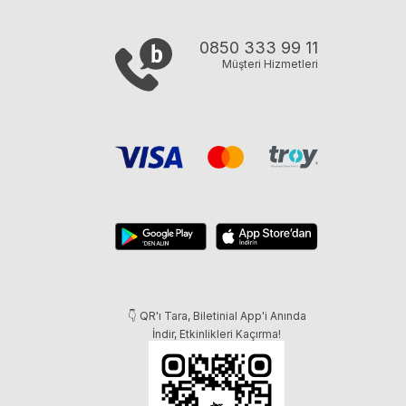
0850 333 99 11
Müşteri Hizmetleri
👇 QR'ı Tara, Biletinial App'i Anında
İndir, Etkinlikleri Kaçırma!