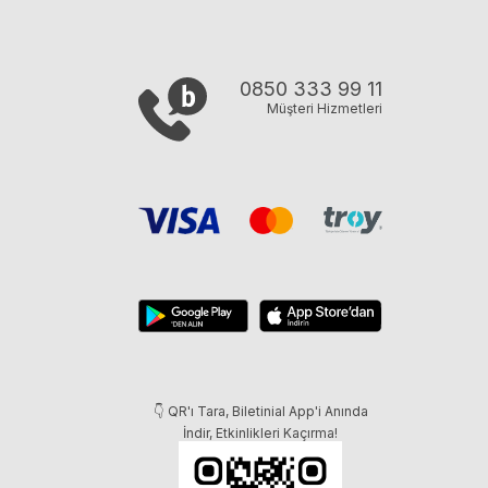
0850 333 99 11
Müşteri Hizmetleri
👇 QR'ı Tara, Biletinial App'i Anında
İndir, Etkinlikleri Kaçırma!