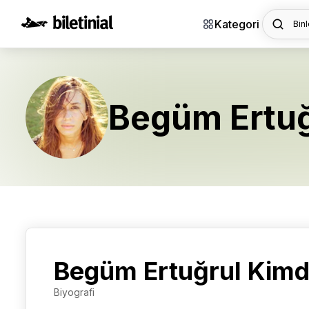
Kategori
Binl
Begüm Ertuğ
Begüm Ertuğrul Kimd
Biyografi