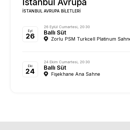
İstanbul Avrupa
İSTANBUL AVRUPA BILETLERI
26 Eylül Cumartesi, 20:30
Eyl
Ballı Süt
26
Zorlu PSM Turkcell Platinum Sahn
24 Ekim Cumartesi, 20:30
Eki
Ballı Süt
24
Fişekhane Ana Sahne