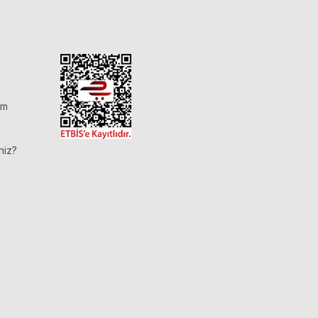
im
niz?