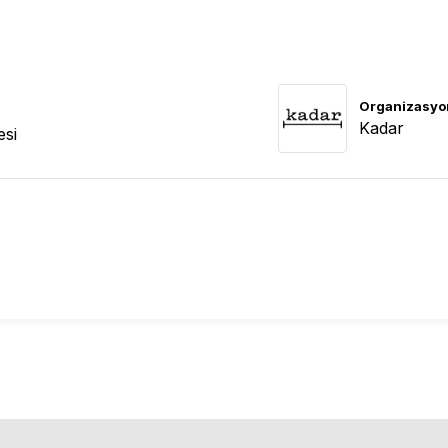
Organizasyo
Kadar
esi