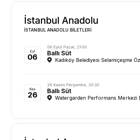
İstanbul Anadolu
İSTANBUL ANADOLU BILETLERI
06 Eylül Pazar, 21:00
Eyl
Ballı Süt
06
Kadıköy Belediyesi Selamiçeşme Öz
26 Kasım Perşembe, 20:30
Kas
Ballı Süt
26
Watergarden Performans Merkezi 