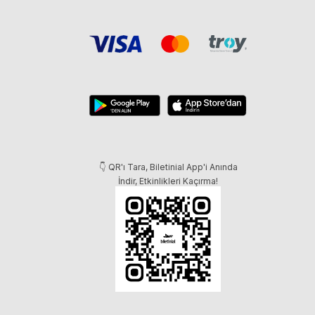
👇 QR'ı Tara, Biletinial App'i Anında
İndir, Etkinlikleri Kaçırma!