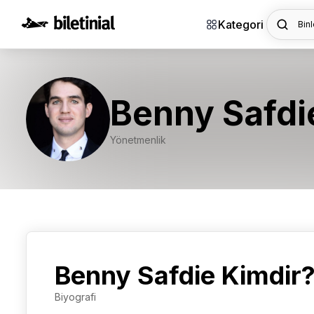
Kategori
Binl
Benny Safdi
Yönetmenlik
Benny Safdie Kimdir
Biyografi