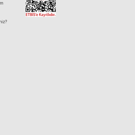
im
niz?