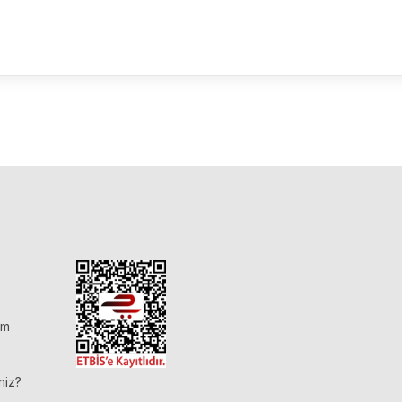
im
niz?