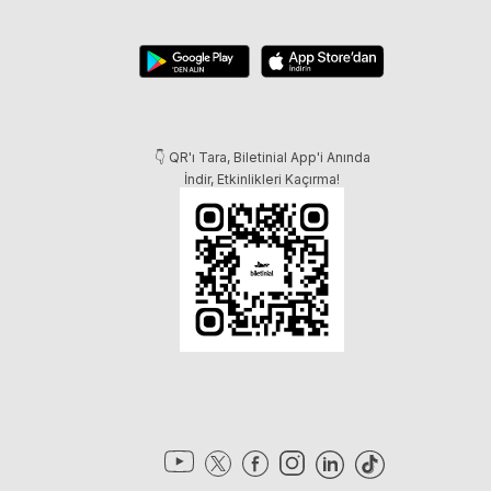
👇 QR'ı Tara, Biletinial App'i Anında
İndir, Etkinlikleri Kaçırma!