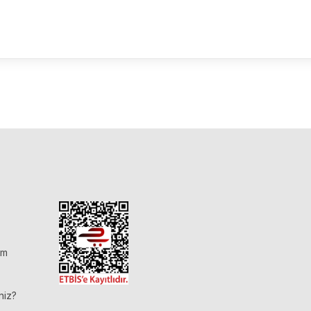
im
niz?