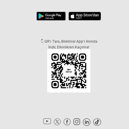
👇 QR'ı Tara, Biletinial App'i Anında
İndir, Etkinlikleri Kaçırma!