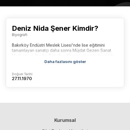
Deniz Nida Şener Kimdir?
Biyografi
Bakırköy Endüstri Meslek Lisesi'nde lise eğitimini
tamamlayan sanatçı daha sonra Müjdat Gezen Sanat
Merkezi ve Avcılar Belediye Konservatuarı'nda müzik
ve tiyatro eğitimi almıştır.
Daha fazlasını göster
Doğum Tarihi
27.11.1970
Kurumsal