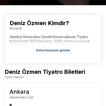
Deniz Özmen Kimdir?
Biyografi
İstanbul Üniversitesi Devlet Konservatuvarı Tiyatro
Bölümü’nde 2004’de lisans, 2008 yılında oyunculuk
yüksek lisansını tamamladı. İstanbul Şehir
Tiyatrosu’ndaki “Hamlet” oyunundaki performansıyla
Daha fazlasını göster
2004 Afife Ödülleri Yardımcı Rolde En Başarılı Erkek
Oyuncu Ödülü’nü aldı. Tiyatroadam’ın kuruluşunda yer
aldı. Aynı zamanda çeşitli okullarda Sahne Eskrimi
eğitmenliği yapmaktadır.
Deniz Özmen Tiyatro Biletleri
Oyun Takvimi
Ankara
ANKARA BILETLERI