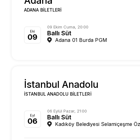
Adana
ADANA BILETLERI
09 Ekim Cuma, 20:00
Eki
Ballı Süt
09
Adana 01 Burda PGM
İstanbul Anadolu
İSTANBUL ANADOLU BILETLERI
06 Eylül Pazar, 21:00
Eyl
Ballı Süt
06
Kadıköy Belediyesi Selamiçeşme Öz