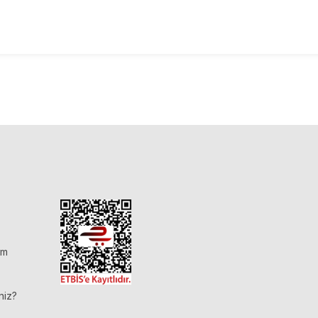
im
niz?