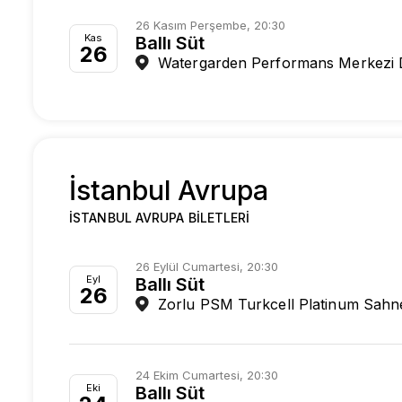
26 Kasım Perşembe, 20:30
Kas
Ballı Süt
26
Watergarden Performans Merkezi 
İstanbul Avrupa
İSTANBUL AVRUPA BILETLERI
26 Eylül Cumartesi, 20:30
Eyl
Ballı Süt
26
Zorlu PSM Turkcell Platinum Sahn
24 Ekim Cumartesi, 20:30
Eki
Ballı Süt