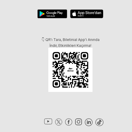
👇 QR'ı Tara, Biletinial App'i Anında
İndir, Etkinlikleri Kaçırma!