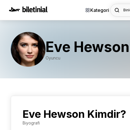
Kategori
Binl
Eve Hewson
Oyuncu
Eve Hewson Kimdir?
Biyografi