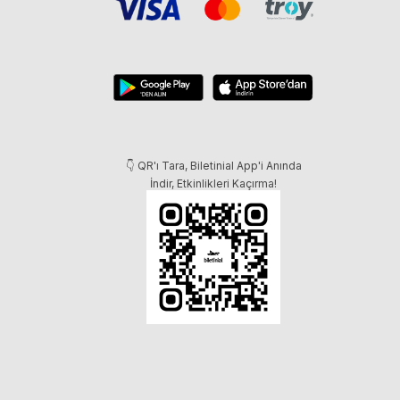
👇 QR'ı Tara, Biletinial App'i Anında
İndir, Etkinlikleri Kaçırma!