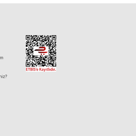
im
niz?