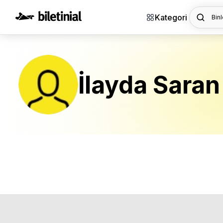
Kategori
Binl
İlayda Saran