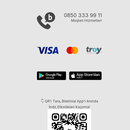
0850 333 99 11
Müşteri Hizmetleri
👇 QR'ı Tara, Biletinial App'i Anında
İndir, Etkinlikleri Kaçırma!