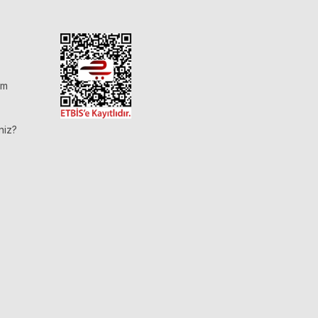
im
niz?