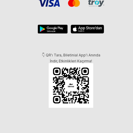
👇 QR'ı Tara, Biletinial App'i Anında
İndir, Etkinlikleri Kaçırma!