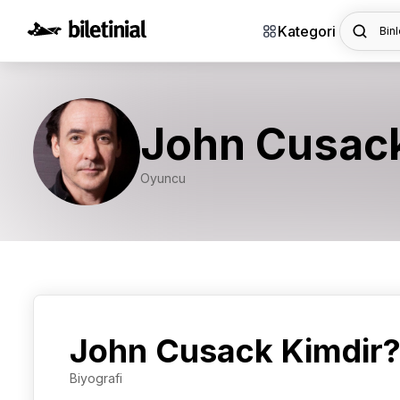
Kategori
Binl
John Cusac
Oyuncu
John Cusack Kimdir
Biyografi