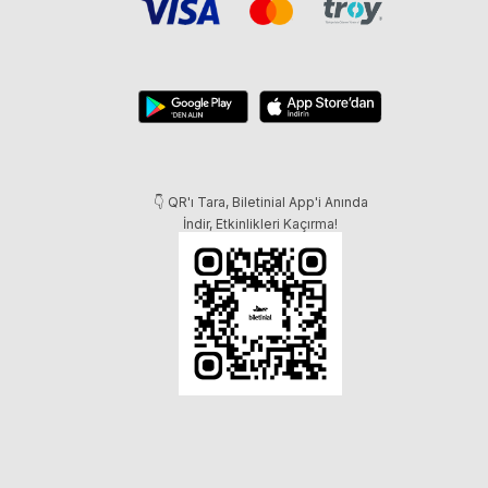
👇 QR'ı Tara, Biletinial App'i Anında
İndir, Etkinlikleri Kaçırma!