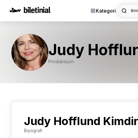
Kategori
Binl
Judy Hofflu
Prodüksiyon
Judy Hofflund Kimdi
Biyografi