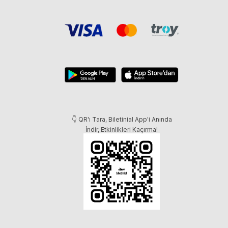
👇 QR'ı Tara, Biletinial App'i Anında
İndir, Etkinlikleri Kaçırma!