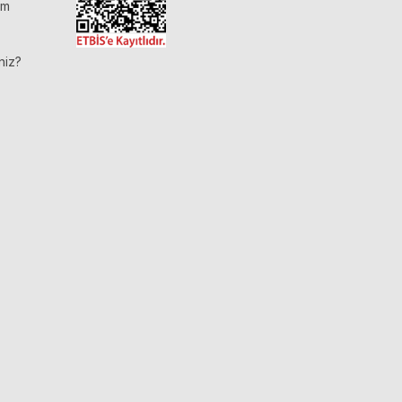
im
niz?