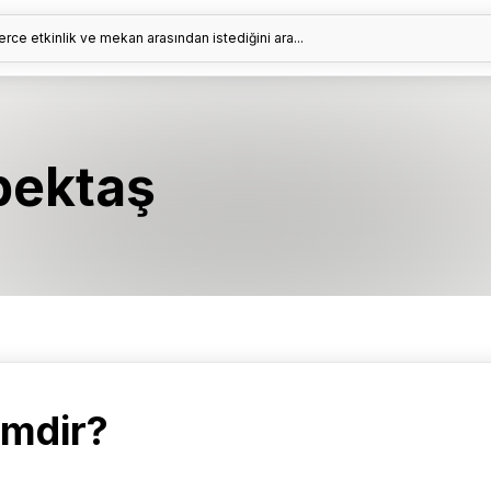
erce etkinlik ve mekan arasından istediğini ara...
bektaş
imdir?