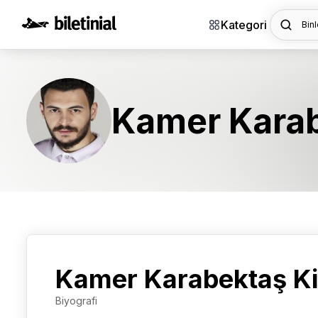
Kategori
Binl
Kamer Kara
Kamer Karabektaş K
Biyografi