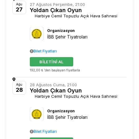
yönetmenlik katkısında bulundu. İstanbul Devlet
27 Ağustos Perşembe, 21:00
Ağu
27
Yoldan Çıkan Oyun
Tiyatrosu müdürü Osman Wöber'in istifası üzerine, 59.
Hükümet kültür bakanı Atilla Koç'a istifa çağrısında
Harbiye Cemil Topuzlu Açık Hava Sahnesi
bulunduğu bir mektup göndermesiyle gündemde yer
aldı. Akbank Kültür Sanat Merkezi'nde Yeni Kuşak
Organizasyon
Tiyatro'da yönetmekte, Londra'daki çalışmalarını
İBB Şehir Tiyatroları
sürdürmektedir.
Bilet Fiyatları
BİLETİNİ AL
192,00 ₺ 'den başlayan fiyatlarla
28 Ağustos Cuma, 21:00
Ağu
28
Yoldan Çıkan Oyun
Harbiye Cemil Topuzlu Açık Hava Sahnesi
Organizasyon
İBB Şehir Tiyatroları
Bilet Fiyatları