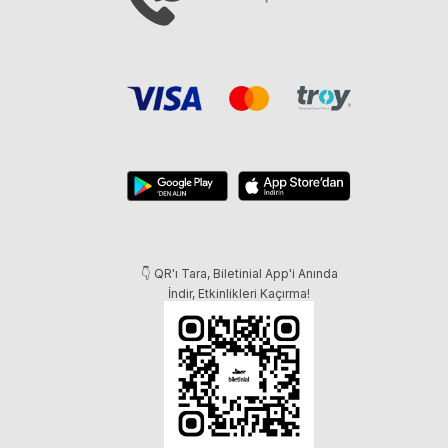
👇 QR'ı Tara, Biletinial App'i Anında
İndir, Etkinlikleri Kaçırma!