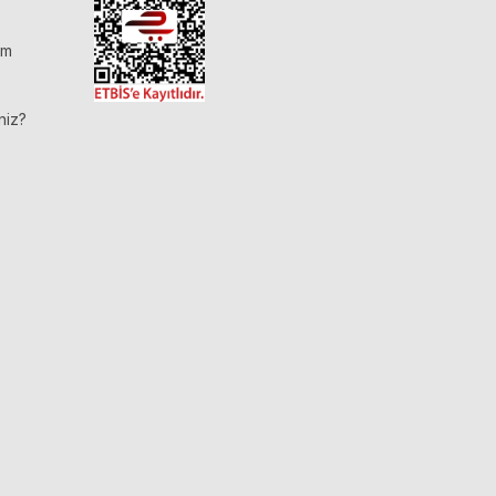
im
niz?