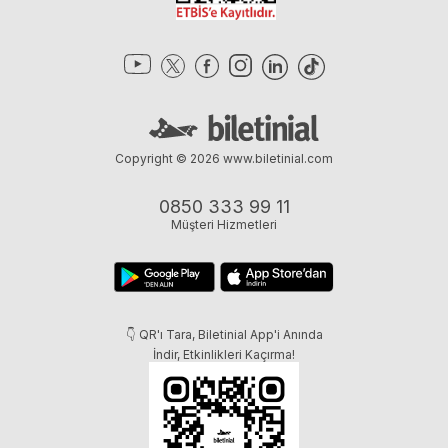
Copyright © 2026
www.biletinial.com
0850 333 99 11
Müşteri Hizmetleri
👇 QR'ı Tara, Biletinial App'i Anında
İndir, Etkinlikleri Kaçırma!