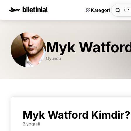
Kategori
Binl
Myk Watfor
Oyuncu
Myk Watford Kimdir?
Biyografi