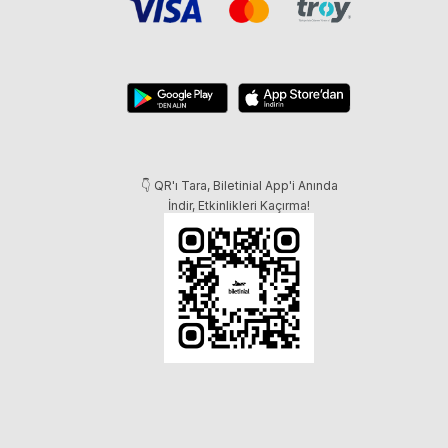
👇 QR'ı Tara, Biletinial App'i Anında
İndir, Etkinlikleri Kaçırma!