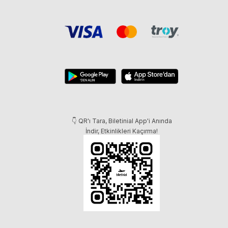
👇 QR'ı Tara, Biletinial App'i Anında
İndir, Etkinlikleri Kaçırma!