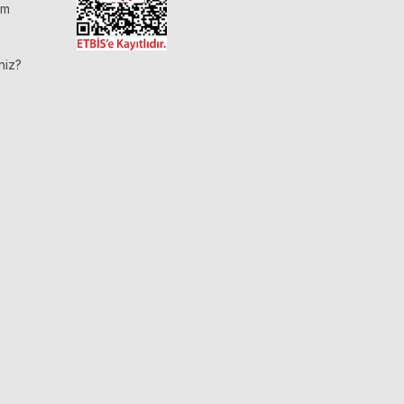
im
niz?