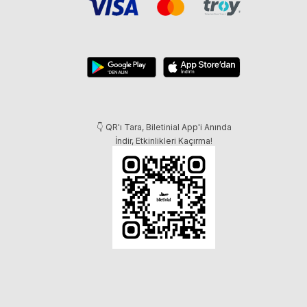
👇 QR'ı Tara, Biletinial App'i Anında
İndir, Etkinlikleri Kaçırma!