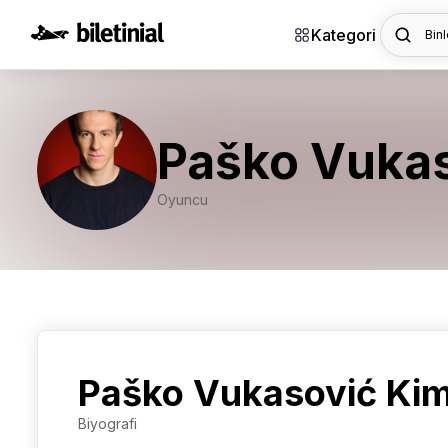
Kategori
Binl
Paško Vuka
Oyuncu
Paško Vukasović Kim
Biyografi