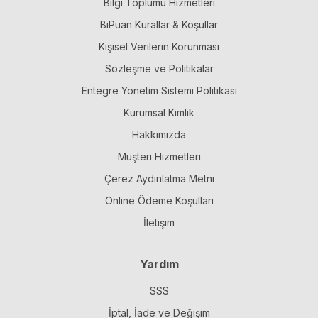
Bilgi Toplumu Hizmetleri
sanatsal özgürlükle harmanladı. 2007 yılında Rock and
BiPuan Kurallar & Koşullar
Roll Hall of Fame’e dahil edildi. Müzik kariyerinin yanı
sıra yazarlık alanında da üretken olan Smith’in anı kitabı
Kişisel Verilerin Korunması
Just Kids (2010), National Book Award kazanarak
edebiyat dünyasında da güçlü bir yer edinmesini
Sözleşme ve Politikalar
sağladı.
Entegre Yönetim Sistemi Politikası
Sanatçı, onlarca yıl süren kariyeri boyunca hem müzikal
Kurumsal Kimlik
hem kültürel anlamda etkisini korumuş; alternatif rock
ve punk sahnesinin ilham kaynaklarından biri olmaya
Hakkımızda
devam etmiştir.
Müşteri Hizmetleri
Çerez Aydınlatma Metni
Online Ödeme Koşulları
İletişim
Yardım
SSS
İptal, İade ve Değişim