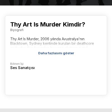
Thy Art Is Murder Kimdir?
Biyografi
Thy Art Is Murder, 2006 yılında Avustralya'nın
Blacktown, Sydney kentinde kurulan bir deathcore
grubudur. Kuruluşundan bu yana ekstrem metal
sahnesinde kendine sağlam bir yer edinen grup, sert
Daha fazlasını göster
riff'leri, derin vokalleri ve toplumsal eleştirilerle bezeli
şarkı sözleriyle tanınır.
Bilinen İşi
Ses Sanatçısı
Grup, ilk çıkışını 2008 yılında yayımladıkları Infinite
Death EP'siyle yaptı. Ancak asıl çıkışlarını, 2012 yılında
yayımladıkları ikinci stüdyo albümleri Hate ile
gerçekleştirdiler. Bu albüm, Avustralya ARIA listelerinde
35 numaraya kadar yükselerek, ekstrem metal türünde
bu başarıyı elde eden ilk grup oldu. Ardından gelen
Holy War (2015) ve Dear Desolation (2017) albümleriyle
uluslararası arenada tanınırlıklarını artırdılar.
Grubun müziği, deathcore'un yanı sıra blackened