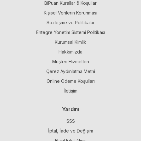
olarak çalışıyor ve İstanbul’da yaşıyor. Erten,
BiPuan Kurallar & Koşullar
sahnelediği 70’i aşkın oyunda, 7’si yurt dışında olmak
üzere 40 ödülle onurlandırıldı. Oyun çevirileri, sahne
Kişisel Verilerin Korunması
uyarlamaları ve film-dizi oyunculuğunun yanı sıra,
Sözleşme ve Politikalar
Türkçe’den Almanca’ya 5 oyun çevirisi vardır.
Entegre Yönetim Sistemi Politikası
Kurumsal Kimlik
Hakkımızda
Müşteri Hizmetleri
Çerez Aydınlatma Metni
Online Ödeme Koşulları
İletişim
Yardım
SSS
İptal, İade ve Değişim
Nasıl Bilet Alınır