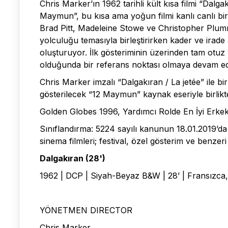
Chris Marker’ın 1962 tarihli kült kısa filmi “Dal
Maymun”, bu kısa ama yoğun filmi kanlı canlı bir
Brad Pitt, Madeleine Stowe ve Christopher Plummer
yolculuğu temasıyla birleştirirken kader ve irade
oluşturuyor. İlk gösteriminin üzerinden tam otuz
olduğunda bir referans noktası olmaya devam e
Chris Marker imzalı “Dalgakıran / La jetée” ile 
gösterilecek “12 Maymun” kaynak eseriyle birlik
Golden Globes 1996, Yardımcı Rolde En İyi Erke
Sınıflandırma: 5224 sayılı kanunun 18.01.2019’da
sinema filmleri; festival, özel gösterim ve benzer
Dalgakıran (28')
1962 | DCP | Siyah-Beyaz B&W | 28’ | Fransızca,
YÖNETMEN DIRECTOR
Chris Marker