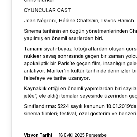
OYUNCULAR CAST
Jean Négroni, Hélène Chatelain, Davos Hanich
Sinema tarihinin en özgün yönetmenlerinden Chris
yapılmış en önemli eserlerden biri.
Tamamı siyah-beyaz fotoğraflardan oluşan görsel 
nükleer savaş sonrasında geçen bir zaman yolc
apokaliptik bir Paris’te geçen film, insanlığın 
anlatıyor. Marker’ın kültür tarihinde derin izler 
felsefeye ve tarihe uzanıyor.
Kaynaklık ettiği en önemli yapımlardan biri sayıla
jetée”, ele aldığı temalar sayesinde üzerinden g
Sınıflandırma: 5224 sayılı kanunun 18.01.2019’da
sinema filmleri; festival, özel gösterim ve benzer
Vizyon Tarihi
18 Eylül 2025 Perşembe