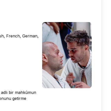
lish, French, German,
le adlı bir mahkûmun
sonunu getirme