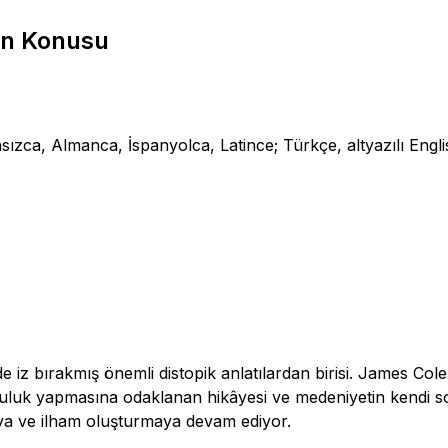
in Konusu
ansızca, Almanca, İspanyolca, Latince; Türkçe, altyazılı Eng
e iz bırakmış önemli distopik anlatılardan birisi. James Co
lculuk yapmasına odaklanan hikâyesi ve medeniyetin kendi 
maya ve ilham oluşturmaya devam ediyor.