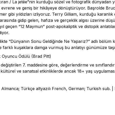
gakıran / La jetée”nin kurduğu sözel ve fotografik dünyadan y
 evrene ve geniş bir hikâyeye dönüştürüyor. Başrolde Bruce 
 gibi yıldızları izliyoruz. Terry Gilliam, kurduğu karanlık 
 arasında gidip gelen, hafıza ve gerçeklik algısı üzerine dü
 yıl geçen “12 Maymun” post-apokaliptik ve distopik anlatıl
diyor.
birlikte “Dünyanın Sonu Geldiğinde Ne Yaparız?” adlı bölüm
te farklı kuşaklara damga vurmuş bu anlatıyı günümüze taş
k Oyuncu Ödülü (Brad Pitt)
 değiştirilen 7. maddesine göre, değerlendirme ve sınıfland
i kültürel ve sanatsal etkinliklerde ancak 18+ yaş uygulamasıy
 Almanca; Türkçe altyazılı French, German; Turkish sub. 