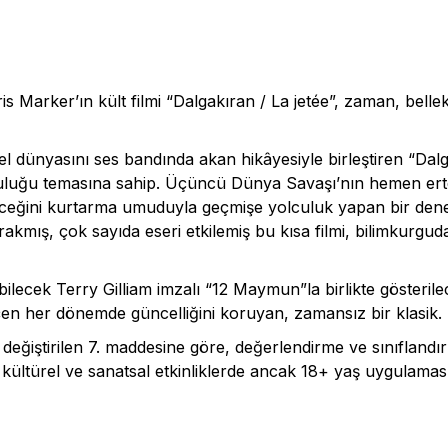
 Marker’ın kült filmi “Dalgakıran / La jetée”, zaman, belle
dünyasını ses bandında akan hikâyesiyle birleştiren “Dalga
uluğu temasına sahip. Üçüncü Dünya Savaşı’nın hemen erte
geleceğini kurtarma umuduyla geçmişe yolculuk yapan bir dene
bırakmış, çok sayıda eseri etkilemiş bu kısa filmi, bilimkurgu
bilecek Terry Gilliam imzalı “12 Maymun”la birlikte gösteril
eçen her dönemde güncelliğini koruyan, zamansız bir klasik.
 değiştirilen 7. maddesine göre, değerlendirme ve sınıfland
i kültürel ve sanatsal etkinliklerde ancak 18+ yaş uygulamasıy