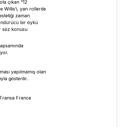
ola çıkan “12
Willis’i, yan rollerde
estetiği zaman
şündürücü bir öykü
ar söz konusu
 kapsamında
ıyor.
ırması yapılmamış olan
la gösterilir.
| Fransa France