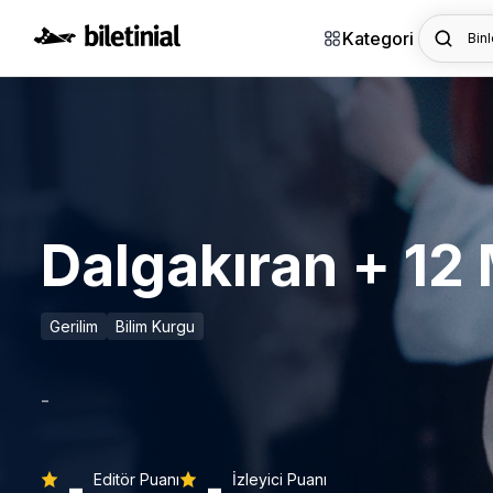
Kategori
Binl
Dalgakıran + 1
Gerilim
Bilim Kurgu
-
-
-
Editör Puanı
İzleyici Puanı