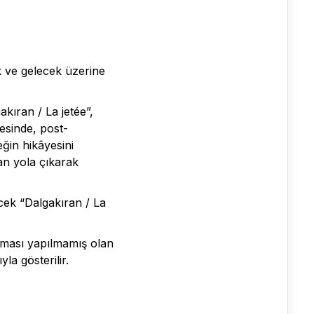
k ve gelecek üzerine
kıran / La jetée”,
sinde, post-
ğin hikâyesini
dan yola çıkarak
ecek “Dalgakıran / La
ırması yapılmamış olan
la gösterilir.