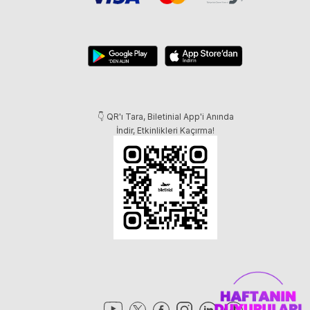
👇 QR'ı Tara, Biletinial App'i Anında
İndir, Etkinlikleri Kaçırma!