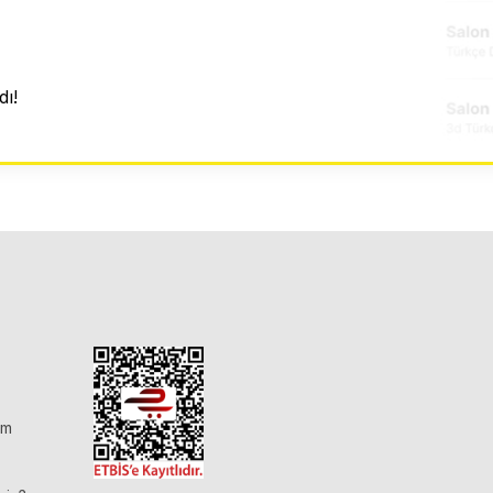
ı!
im