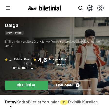
Dalga
Dram
Müzik
Şilili bir üniversite öğrencisi ve feminist hareketin merkezi haline
gelişi...
-
4,6
Editör Puanı
İzleyici Puanı
0 Kritik
11 Yorum →
Tüm Kritikler →
BİLETİNİ AL
FRAGMAN
Detay
Kadro
Biletler
Yorumlar
Etkinlik Kuralları
11