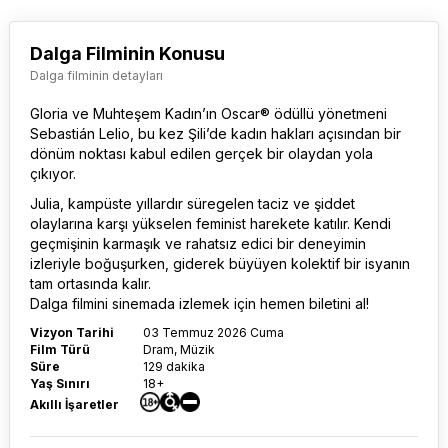
Dalga Filminin Konusu
Dalga filminin detayları
Gloria ve Muhteşem Kadın’ın Oscar® ödüllü yönetmeni
Sebastián Lelio, bu kez Şili’de kadın hakları açısından bir
dönüm noktası kabul edilen gerçek bir olaydan yola
çıkıyor.
Julia, kampüste yıllardır süregelen taciz ve şiddet
olaylarına karşı yükselen feminist harekete katılır. Kendi
geçmişinin karmaşık ve rahatsız edici bir deneyimin
izleriyle boğuşurken, giderek büyüyen kolektif bir isyanın
tam ortasında kalır.
Dalga film
ini sinemada izlemek için hemen biletini al!
Vizyon Tarihi
03 Temmuz 2026 Cuma
Film Türü
Dram, Müzik
Süre
129 dakika
Yaş Sınırı
18+
Akıllı İşaretler