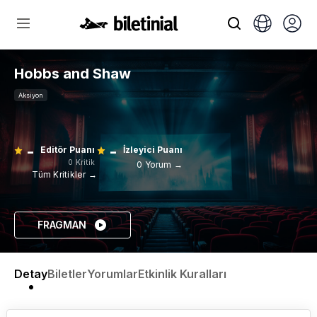
Hobbs and Shaw
Aksiyon
-
-
Editör Puanı
İzleyici Puanı
0 Kritik
0 Yorum →
Tüm Kritikler →
FRAGMAN
Detay
Biletler
Yorumlar
Etkinlik Kuralları