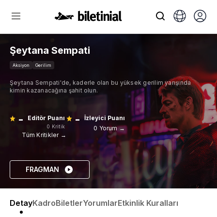
Şeytana Sempati
Aksiyon
Gerilim
Şeytana Sempati'de, kaderle olan bu yüksek gerilim yarışında
kimin kazanacağına şahit olun.
-
-
Editör Puanı
İzleyici Puanı
0 Kritik
0 Yorum →
Tüm Kritikler →
FRAGMAN
Detay
Kadro
Biletler
Yorumlar
Etkinlik Kuralları