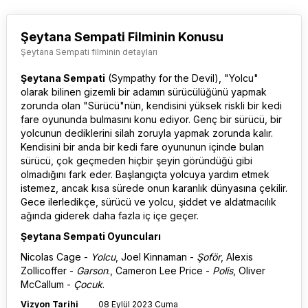
Şeytana Sempati Filminin Konusu
Şeytana Sempati filminin detayları
Şeytana Sempati
(Sympathy for the Devil), "Yolcu"
olarak bilinen gizemli bir adamın sürücülüğünü yapmak
zorunda olan "Sürücü"nün, kendisini yüksek riskli bir kedi
fare oyununda bulmasını konu ediyor. Genç bir sürücü, bir
yolcunun dediklerini silah zoruyla yapmak zorunda kalır.
Kendisini bir anda bir kedi fare oyununun içinde bulan
sürücü, çok geçmeden hiçbir şeyin göründüğü gibi
olmadığını fark eder. Başlangıçta yolcuya yardım etmek
istemez, ancak kısa sürede onun karanlık dünyasına çekilir.
Gece ilerledikçe, sürücü ve yolcu, şiddet ve aldatmacılık
ağında giderek daha fazla iç içe geçer.
Şeytana Sempati Oyuncuları
Nicolas Cage -
Yolcu
, Joel Kinnaman -
Şoför
, Alexis
Zollicoffer -
Garson
., Cameron Lee Price -
Polis
, Oliver
McCallum -
Çocuk
.
Vizyon Tarihi
08 Eylül 2023 Cuma