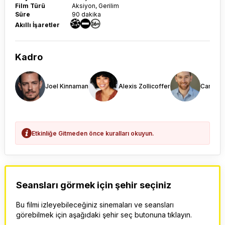
Film Türü
Aksiyon, Gerilim
Süre
90 dakika
Akıllı İşaretler
Kadro
Joel Kinnaman
Alexis Zollicoffer
Cameron
Etkinliğe Gitmeden önce kuralları okuyun.
Seansları görmek için şehir seçiniz
Bu filmi izleyebileceğiniz sinemaları ve seansları
görebilmek için aşağıdaki şehir seç butonuna tıklayın.