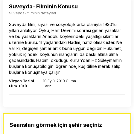
Suveyda- Filminin Konusu
Suveyda- filminin detayları
Suveydâ filmi, siyasî ve sosyolojik arka planıyla 1930’lu
yılları anlatıyor. Öykü, Harf Devrimi sonrası gelen yasaklar
ve bu yasakların Anadolu köylerindeki yaşattığı sıkıntılar
üzerine kurulu. 11 yaşlarındaki Hâdim, hafız olmak ister. Ne
var ki, değişen şartlar artık buna uygun değildir. Hükümet,
yokluk içindeki köylünün inançlarını da baskı altına alma
çabasındadır. Hadim, okuduğu Kur’an’dan Hz Süleyman’ın
kuşlarla konuşabildiğini öğrenince, kuş diline merak salıp
kuşlarla konuşmaya çalışır.
Vizyon Tarihi
10 Eylül 2010 Cuma
Film Türü
Tarihi
Seansları görmek için şehir seçiniz