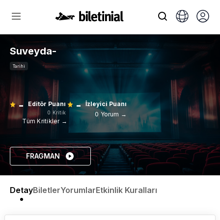
Suveyda-
Tarihi
-
-
Editör Puanı
İzleyici Puanı
0 Kritik
0 Yorum →
Tüm Kritikler →
FRAGMAN
Detay
Biletler
Yorumlar
Etkinlik Kuralları