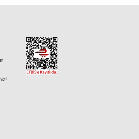
im
niz?