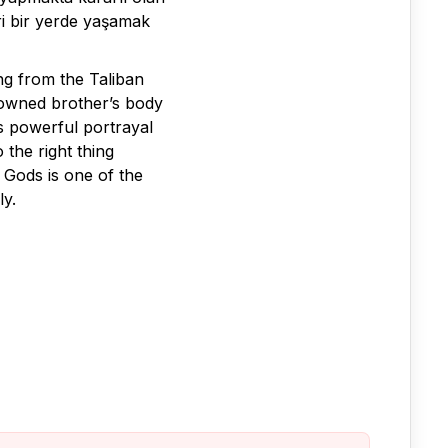
ri bir yerde yaşamak
ng from the Taliban
rowned brother’s body
s powerful portrayal
 the right thing
 Gods is one of the
ly.