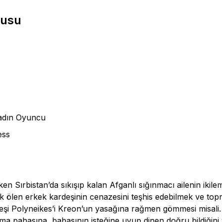
nusu
 Kadın Oyuncu
ess
n Sırbistan’da sıkışıp kalan Afganlı sığınmacı ailenin ikilem
ak ölen erkek kardeşinin cenazesini teşhis edebilmek ve top
deşi Polyneikes’i Kreon’un yasağına rağmen gömmesi misal
tma pahasına, babasının isteğine uyup dinen doğru bildiğini