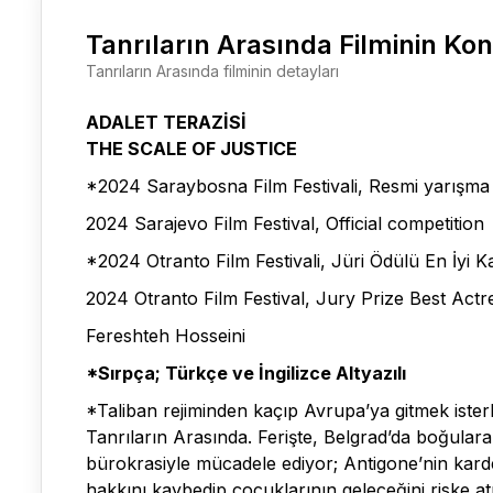
Tanrıların Arasında Filminin Ko
Tanrıların Arasında filminin detayları
ADALET TERAZİSİ
THE SCALE OF JUSTICE
*2024 Saraybosna Film Festivali, Resmi yarışma
2024 Sarajevo Film Festival, Official competition
*2024 Otranto Film Festivali, Jüri Ödülü En İyi
2024 Otranto Film Festival, Jury Prize Best Actr
Fereshteh Hosseini
*Sırpça; Türkçe ve İngilizce Altyazılı
*Taliban rejiminden kaçıp Avrupa’ya gitmek isterke
Tanrıların Arasında. Ferişte, Belgrad’da boğular
bürokrasiyle mücadele ediyor; Antigone’nin kar
hakkını kaybedip çocuklarının geleceğini riske a