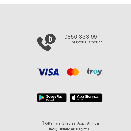
0850 333 99 11
Müşteri Hizmetleri
👇 QR'ı Tara, Biletinial App'i Anında
İndir, Etkinlikleri Kaçırma!