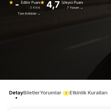
-
4,7
Editör Puanı
İzleyici Puanı
0 Kritik
7 Yorum →
Tüm Kritikler →
Detay
Biletler
Yorumlar
Etkinlik Kuralları
7