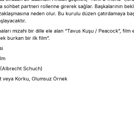
da sohbet partneri rollerine girerek sağlar. Başkalarının bekl
zaklaşmasına neden olur. Bu kurulu düzen çatırdamaya baş
aşlayacaktır.
maları mizahi bir dille ele alan “Tavus Kuşu / Peacock”, film
k burkan bir ilk film”.
si
ilm
u (Albrecht Schuch)
ddet veya Korku, Olumsuz Örnek