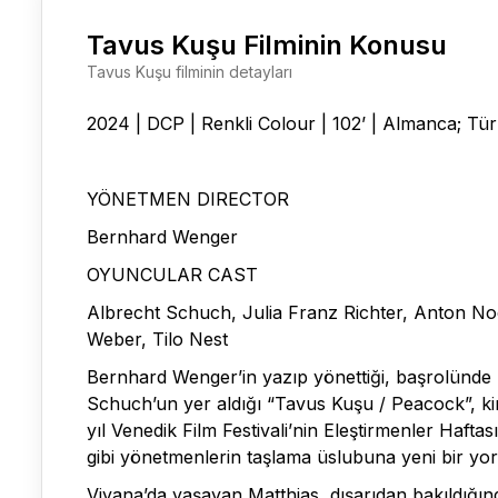
Tavus Kuşu Filminin Konusu
Tavus Kuşu filminin detayları
2024 | DCP | Renkli Colour | 102’ | Almanca; Tu
YÖNETMEN DIRECTOR
Bernhard Wenger
OYUNCULAR CAST
Albrecht Schuch, Julia Franz Richter, Anton No
Weber, Tilo Nest
Bernhard Wenger’in yazıp yönettiği, başrolünde 
Schuch’un yer aldığı “Tavus Kuşu / Peacock”, kiml
yıl Venedik Film Festivali’nin Eleştirmenler Ha
gibi yönetmenlerin taşlama üslubuna yeni bir yo
Viyana’da yaşayan Matthias, dışarıdan bakıldığınd