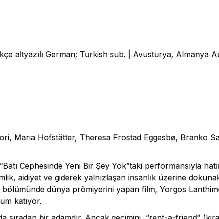
̈rkçe altyazılı German; Turkish sub. | Avusturya, Almanya 
ori, Maria Hofstätter, Theresa Frostad Eggesbø, Branko S
“Batı Cephesinde Yeni Bir Şey Yok”taki performansıyla hatı
ik, aidiyet ve giderek yalnızlaşan insanlık üzerine dokunaklı
ftası bölümünde dünya prömiyerini yapan film, Yorgos Lanth
rum katıyor.
a sıradan bir adamdır. Ancak geçimini, “rent-a-friend” (kira