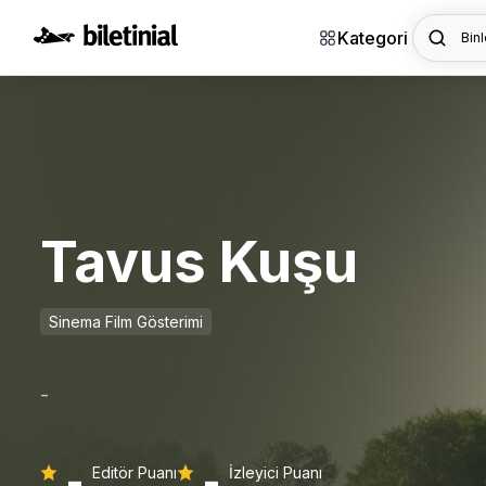
Kategori
Binl
Tavus Kuşu
Sinema Film Gösterimi
-
-
-
Editör Puanı
İzleyici Puanı