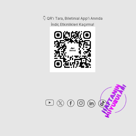
👇 QR'ı Tara, Biletinial App'i Anında
İndir, Etkinlikleri Kaçırma!