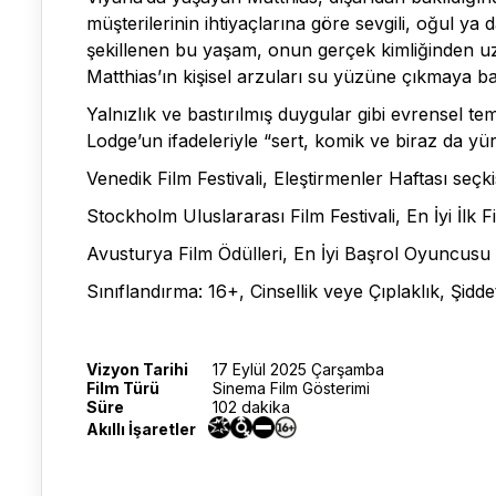
müşterilerinin ihtiyaçlarına göre sevgili, oğul ya 
şekillenen bu yaşam, onun gerçek kimliğinden u
Matthias’ın kişisel arzuları su yüzüne çıkmaya b
Yalnızlık ve bastırılmış duygular gibi evrensel te
Lodge’un ifadeleriyle “sert, komik ve biraz da yüre
Venedik Film Festivali, Eleştirmenler Haftası seçki
Stockholm Uluslararası Film Festivali, En İyi İlk F
Avusturya Film Ödülleri, En İyi Başrol Oyuncus
Sınıflandırma: 16+, Cinsellik veye Çıplaklık, Şi
Vizyon Tarihi
17 Eylül 2025 Çarşamba
Film Türü
Sinema Film Gösterimi
Süre
102 dakika
Akıllı İşaretler