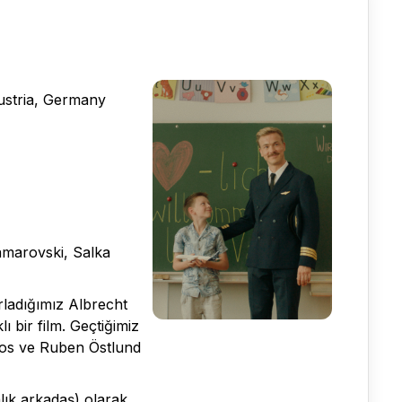
Austria, Germany
amarovski, Salka
rladığımız Albrecht
 bir film. Geçtiğimiz
imos ve Ruben Östlund
lık arkadaş) olarak