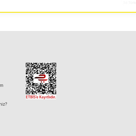
im
niz?