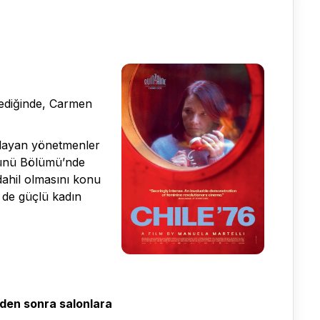
stediğinde, Carmen
gulayan yönetmenler
 Günü Bölümü’nde
dahil olmasını konu
i de güçlü kadın
nden sonra salonlara