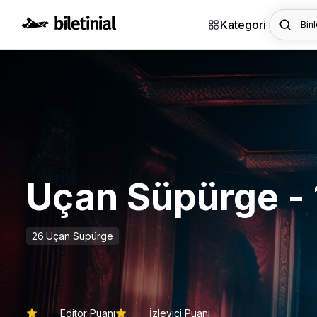
Kategori
Binl
Uçan Süpürge -
26.Uçan Süpürge
Editör Puanı
İzleyici Puanı