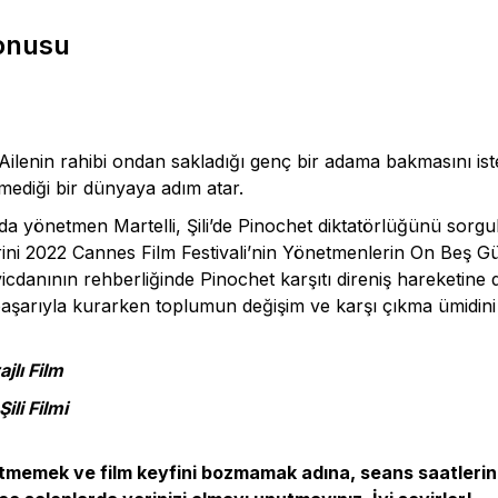
Konusu
. Ailenin rahibi ondan sakladığı genç bir adama bakmasını i
lmediği bir dünyaya adım atar.
’da yönetmen Martelli, Şili’de Pinochet diktatörlüğünü sor
erini 2022 Cannes Film Festivali’nin Yönetmenlerin On Beş
icdanının rehberliğinde Pinochet karşıtı direniş hareketine 
ni başarıyla kurarken toplumun değişim ve karşı çıkma ümidin
jlı Film
Şili Filmi
ız etmemek ve film keyfini bozmamak adına, seans saatleri