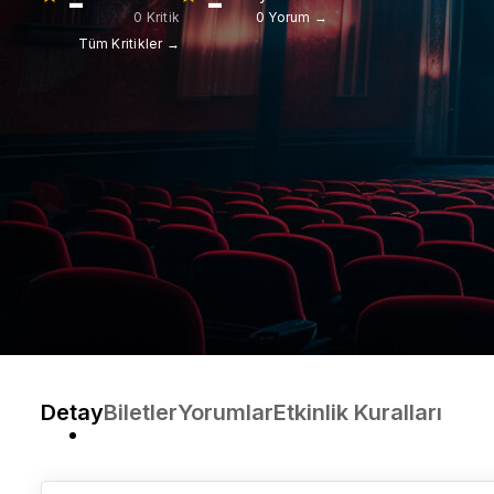
-
-
0 Kritik
0 Yorum →
Tüm Kritikler →
Detay
Biletler
Yorumlar
Etkinlik Kuralları