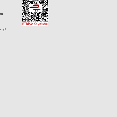
im
niz?