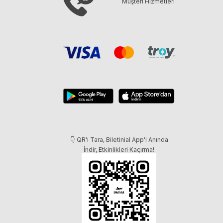
Müşteri Hizmetleri
👇 QR'ı Tara, Biletinial App'i Anında
İndir, Etkinlikleri Kaçırma!