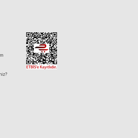
im
niz?