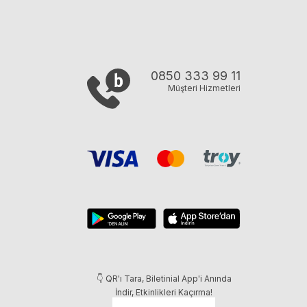
0850 333 99 11
Müşteri Hizmetleri
👇 QR'ı Tara, Biletinial App'i Anında
İndir, Etkinlikleri Kaçırma!