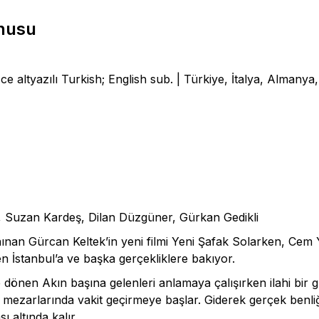
onusu
zce altyazılı Turkish; English sub. | Türkiye, İtalya, Almany
, Suzan Kardeş, Dilan Düzgüner, Gürkan Gedikli
tanınan Gürcan Keltek’in yeni filmi Yeni Şafak Solarken, Ce
en İstanbul’a ve başka gerçekliklere bakıyor.
ne dönen Akın başına gelenleri anlamaya çalışırken ilahi bir 
in mezarlarında vakit geçirmeye başlar. Giderek gerçek benli
ı altında kalır.