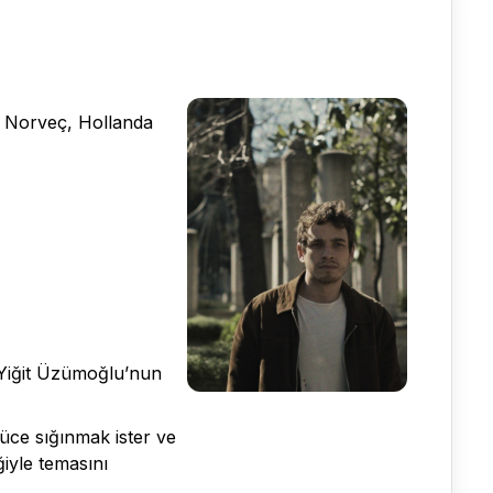
a, Norveç, Hollanda
m Yiğit Üzümoğlu’nun
güce sığınmak ister ve
ğiyle temasını