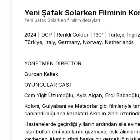
Yeni Şafak Solarken Filminin K
Yeni Şafak Solarken filminin detayları
2024 | DCP | Renkli Colour | 130’ | Türkçe; İngili
Türkiye, Italy, Germany, Norway, Netherlands
YÖNETMEN DIRECTOR
Gürcan Keltek
OYUNCULAR CAST
Cem Yiğit Üzümoğlu, Ayla Algan, Erol Babaoğlu
Koloni, Gulyabani ve Meteorlar gibi filmleriyle 
canlandırdığı ana karakteri Akın’ın zihni üzerind
Hastanelerde geçirdiği yılların ardından aile evi
İstanbul’un dinî yapılarını gezmeye, eski âlimler
kaybeden Akın’ın zihni başka bir gerçekliğin istilas