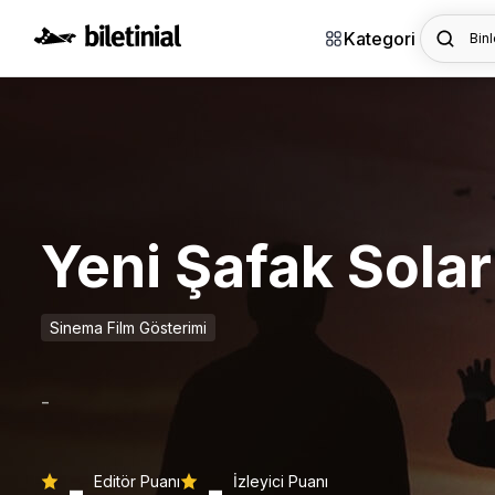
Kategori
Binl
Yeni Şafak Sola
Sinema Film Gösterimi
-
-
-
Editör Puanı
İzleyici Puanı