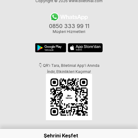
Copyright © 2026
www.biletinial.com
0850 333 99 11
Müşteri Hizmetleri
👇 QR'ı Tara, Biletinial App'i Anında
İndir, Etkinlikleri Kaçırma!
Şehrini Keşfet