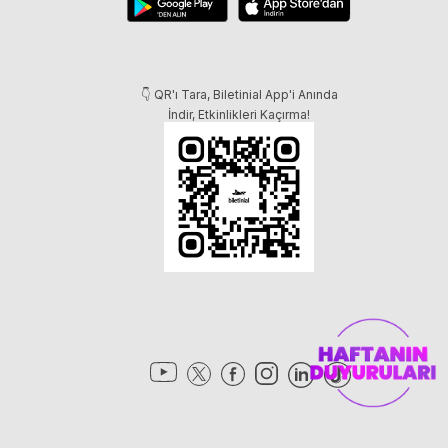
👇 QR'ı Tara, Biletinial App'i Anında
İndir, Etkinlikleri Kaçırma!