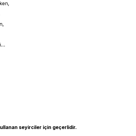
rken,
,
n,
si…
llanan seyirciler için geçerlidir.