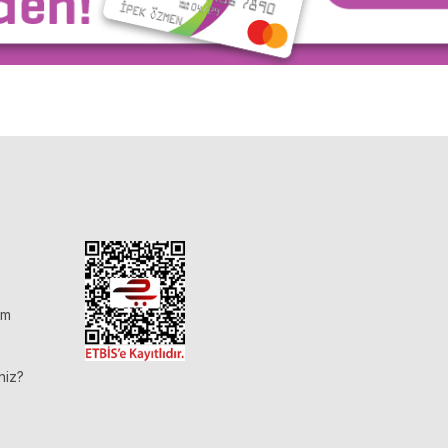
im
niz?