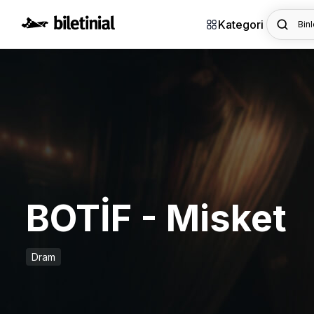
Kategori
Binl
BOTİF - Misket
Dram