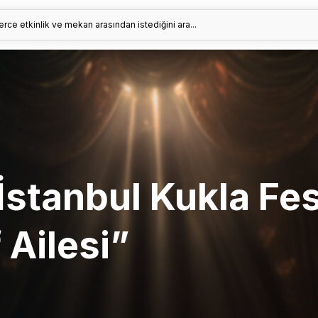
erce etkinlik ve mekan arasından istediğini ara...
 İstanbul Kukla Fes
 Ailesi”