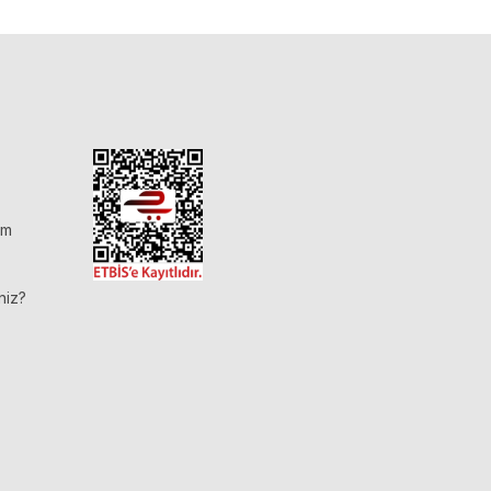
im
niz?