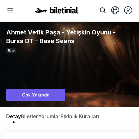
Ahmet Vefik Paşa - Yetişkin Oyunu -
Bursa DT - Base Seans
Base
--
Çok Yakında
Detay
Biletler
Yorumlar
Etkinlik Kuralları