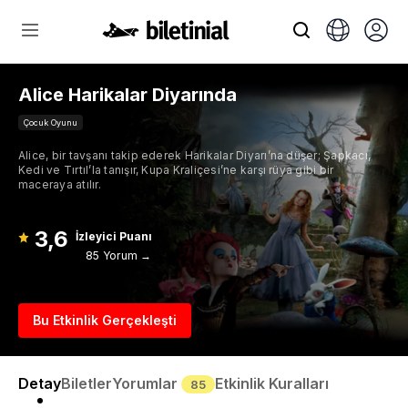
Alice Harikalar Diyarında
Çocuk Oyunu
Alice, bir tavşanı takip ederek Harikalar Diyarı’na düşer; Şapkacı,
Kedi ve Tırtıl’la tanışır, Kupa Kraliçesi’ne karşı rüya gibi bir
maceraya atılır.
3,6
İzleyici Puanı
85 Yorum →
Bu Etkinlik Gerçekleşti
Detay
Biletler
Yorumlar
Etkinlik Kuralları
85