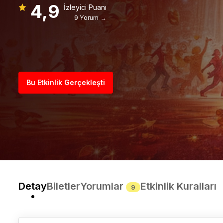
4,9
İzleyici Puanı
9 Yorum →
Bu Etkinlik Gerçekleşti
Detay
Biletler
Yorumlar
Etkinlik Kuralları
9