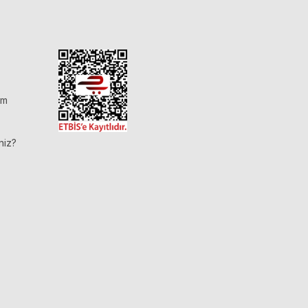
im
niz?