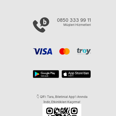
0850 333 99 11
Müşteri Hizmetleri
👇 QR'ı Tara, Biletinial App'i Anında
İndir, Etkinlikleri Kaçırma!