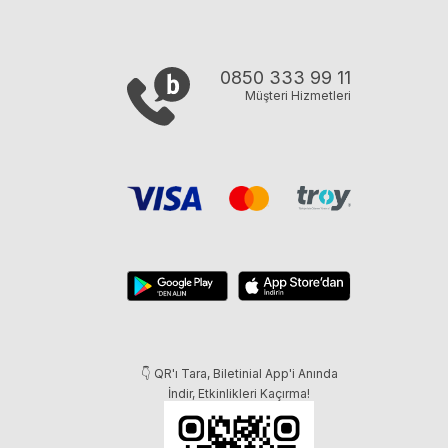
0850 333 99 11
Müşteri Hizmetleri
👇 QR'ı Tara, Biletinial App'i Anında
İndir, Etkinlikleri Kaçırma!