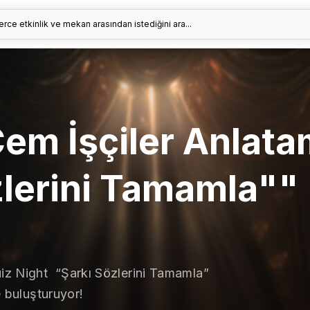
erce etkinlik ve mekan arasından istediğini ara...
Cem İşçiler Anlat
zlerini Tamamla""
iz Night “Şarkı Sözlerini Tamamla”
e buluşturuyor!