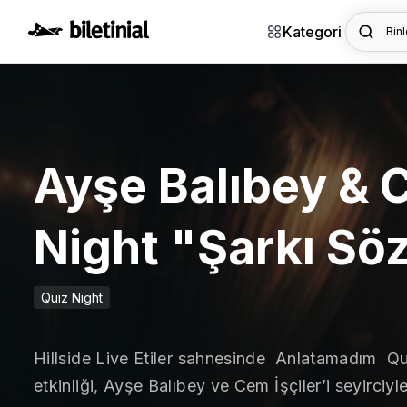
Kategori
Binl
Ayşe Balıbey & 
Night "Şarkı Sö
Quiz Night
Hillside Live Etiler sahnesinde Anlatamadım Qu
etkinliği, Ayşe Balıbey ve Cem İşçiler’i seyirciyl