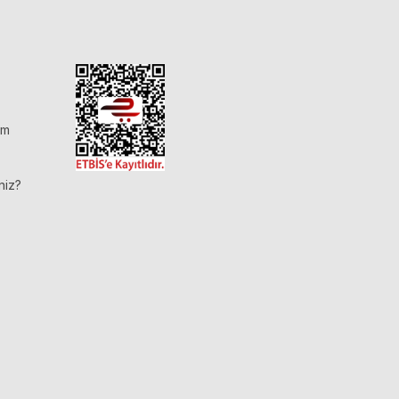
im
niz?