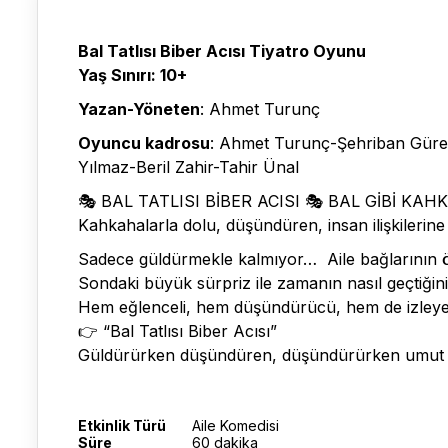
Bal Tatlısı Biber Acısı Tiyatro Oyunu
Yaş Sınırı: 10+
Yazan-Yöneten
: Ahmet Turunç
Oyuncu kadrosu
: Ahmet Turunç-Şehriban Gürer
Yılmaz-Beril Zahir-Tahir Ünal
🎭 BAL TATLISI BİBER ACISI 🎭 BAL GİBİ KA
Kahkahalarla dolu, düşündüren, insan ilişkilerin
Sadece güldürmekle kalmıyor… Aile bağlarının ön
Sondaki büyük sürpriz ile zamanın nasıl geçtiği
Hem eğlenceli, hem düşündürücü, hem de izleyenl
👉 “Bal Tatlısı Biber Acısı”
Güldürürken düşündüren, düşündürürken umut ve
Etkinlik Türü
Aile Komedisi
Süre
60 dakika