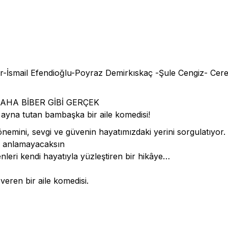
-İsmail Efendioğlu-Poyraz Demirkıskaç -Şule Cengiz- Cer
HKAHA BİBER GİBİ GERÇEK
e ayna tutan bambaşka bir aile komedisi!
emini, sevgi ve güvenin hayatımızdaki yerini sorgulatıyor.
ni anlamayacaksın
eri kendi hayatıyla yüzleştiren bir hikâye…
ren bir aile komedisi.