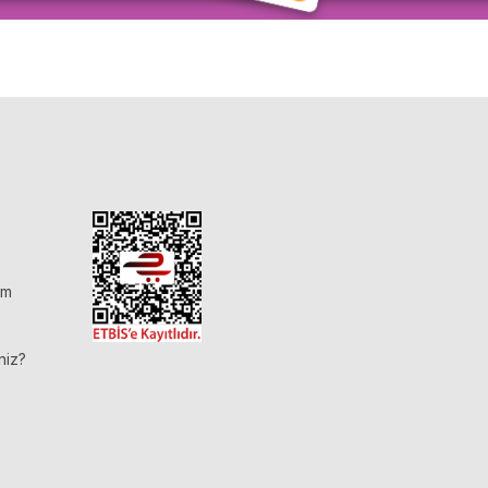
im
niz?