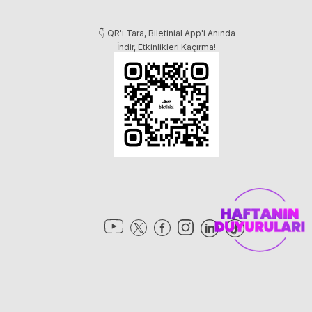
👇 QR'ı Tara, Biletinial App'i Anında
İndir, Etkinlikleri Kaçırma!