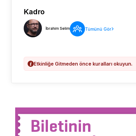
Kadro
İbrahim Selim
Tümünü Gör
Etkinliğe Gitmeden önce kuralları okuyun.