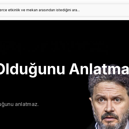
erce etkinlik ve mekan arasından istediğini ara...
Olduğunu Anlatma
duğunu anlatmaz.