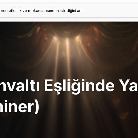
erce etkinlik ve mekan arasından istediğini ara...
hvaltı Eşliğinde 
miner)