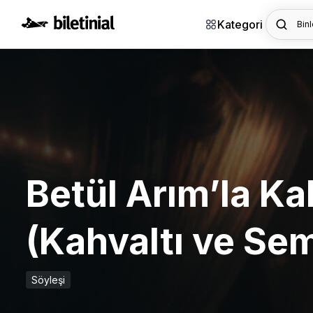
Kategori
Binl
Betül Arım’la Ka
(Kahvaltı ve Se
Söyleşi