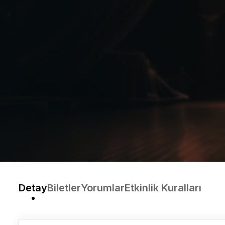
Detay
Biletler
Yorumlar
Etkinlik Kuralları