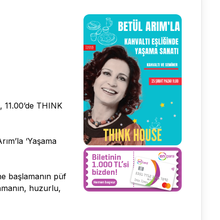
, 11.00’de THINK
 Arım’la ‘Yaşama
üne başlamanın püf
şamanın, huzurlu,