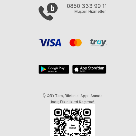
0850 333 99 11
Müşteri Hizmetleri
👇 QR'ı Tara, Biletinial App'i Anında
İndir, Etkinlikleri Kaçırma!