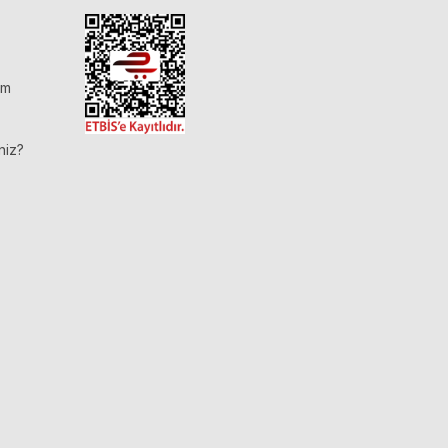
im
niz?