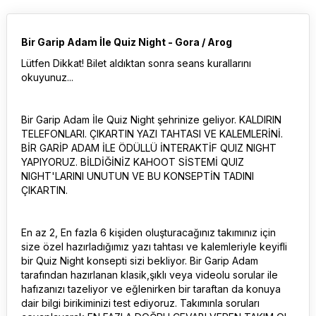
Bir Garip Adam İle Quiz Night - Gora / Arog
Lütfen Dikkat! Bilet aldıktan sonra seans kurallarını
okuyunuz...
Bir Garip Adam İle Quiz Night şehrinize geliyor. KALDIRIN
TELEFONLARI. ÇIKARTIN YAZI TAHTASI VE KALEMLERİNİ.
BİR GARİP ADAM İLE ÖDÜLLÜ İNTERAKTİF QUIZ NIGHT
YAPIYORUZ. BİLDİĞİNİZ KAHOOT SİSTEMİ QUIZ
NIGHT'LARINI UNUTUN VE BU KONSEPTİN TADINI
ÇIKARTIN.
En az 2, En fazla 6 kişiden oluşturacağınız takımınız için
size özel hazırladığımız yazı tahtası ve kalemleriyle keyifli
bir Quiz Night konsepti sizi bekliyor. Bir Garip Adam
tarafından hazırlanan klasik,şıklı veya videolu sorular ile
hafızanızı tazeliyor ve eğlenirken bir taraftan da konuya
dair bilgi birikiminizi test ediyoruz. Takımınla soruları