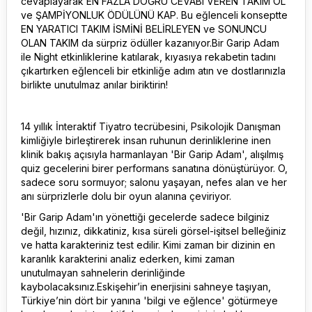
cevaplayarak EN FAZLA DOĞRU CEVABI VEREN TAKIM OL
ve ŞAMPİYONLUK ÖDÜLÜNÜ KAP. Bu eğlenceli konseptte
EN YARATICI TAKIM İSMİNİ BELİRLEYEN ve SONUNCU
OLAN TAKIM da sürpriz ödüller kazanıyor.Bir Garip Adam
ile Night etkinliklerine katılarak, kıyasıya rekabetin tadını
çıkartırken eğlenceli bir etkinliğe adım atın ve dostlarınızla
birlikte unutulmaz anılar biriktirin!
14 yıllık İnteraktif Tiyatro tecrübesini, Psikolojik Danışman
kimliğiyle birleştirerek insan ruhunun derinliklerine inen
klinik bakış açısıyla harmanlayan 'Bir Garip Adam', alışılmış
quiz gecelerini birer performans sanatına dönüştürüyor. O,
sadece soru sormuyor; salonu yaşayan, nefes alan ve her
anı sürprizlerle dolu bir oyun alanına çeviriyor.
'Bir Garip Adam'ın yönettiği gecelerde sadece bilginiz
değil, hızınız, dikkatiniz, kısa süreli görsel-işitsel belleğiniz
ve hatta karakteriniz test edilir. Kimi zaman bir dizinin en
karanlık karakterini analiz ederken, kimi zaman
unutulmayan sahnelerin derinliğinde
kaybolacaksınız.Eskişehir’in enerjisini sahneye taşıyan,
Türkiye’nin dört bir yanına 'bilgi ve eğlence' götürmeye