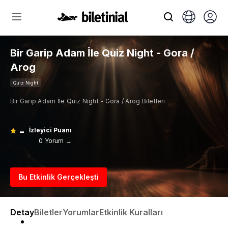
Bir Garip Adam İle Quiz Night - Gora /
Arog
Quiz Night
Bir Garip Adam İle Quiz Night - Gora / Arog Biletleri
-
İzleyici Puanı
0 Yorum →
Bu Etkinlik Gerçekleşti
Detay
Biletler
Yorumlar
Etkinlik Kuralları