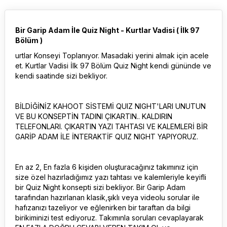
Bir Garip Adam İle Quiz Night - Kurtlar Vadisi ( İlk 97
Bölüm )
urtlar Konseyi Toplanıyor. Masadaki yerini almak için acele
et. Kurtlar Vadisi İlk 97 Bölüm Quiz Night kendi gününde ve
kendi saatinde sizi bekliyor.
BİLDİĞİNİZ KAHOOT SİSTEMİ QUIZ NIGHT'LARI UNUTUN
VE BU KONSEPTİN TADINI ÇIKARTIN.. KALDIRIN
TELEFONLARI. ÇIKARTIN YAZI TAHTASI VE KALEMLERİ BİR
GARİP ADAM İLE İNTERAKTİF QUIZ NIGHT YAPIYORUZ.
En az 2, En fazla 6 kişiden oluşturacağınız takımınız için
size özel hazırladığımız yazı tahtası ve kalemleriyle keyifli
bir Quiz Night konsepti sizi bekliyor. Bir Garip Adam
tarafından hazırlanan klasik,şıklı veya videolu sorular ile
hafızanızı tazeliyor ve eğlenirken bir taraftan da bilgi
birikiminizi test ediyoruz. Takımınla soruları cevaplayarak