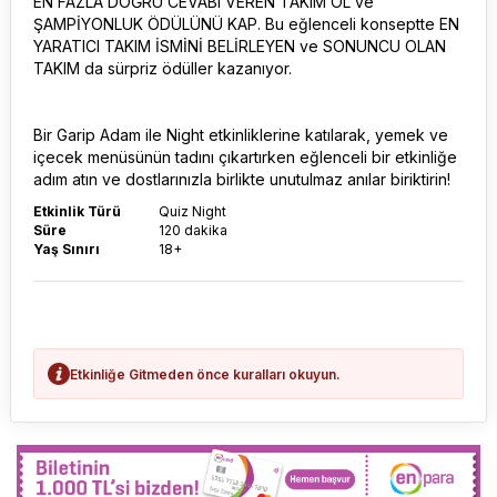
EN FAZLA DOĞRU CEVABI VEREN TAKIM OL ve
ŞAMPİYONLUK ÖDÜLÜNÜ KAP. Bu eğlenceli konseptte EN
YARATICI TAKIM İSMİNİ BELİRLEYEN ve SONUNCU OLAN
TAKIM da sürpriz ödüller kazanıyor.
Bir Garip Adam ile Night etkinliklerine katılarak, yemek ve
içecek menüsünün tadını çıkartırken eğlenceli bir etkinliğe
adım atın ve dostlarınızla birlikte unutulmaz anılar biriktirin!
Etkinlik Türü
Quiz Night
Süre
120 dakika
Yaş Sınırı
18+
Etkinliğe Gitmeden önce kuralları okuyun.