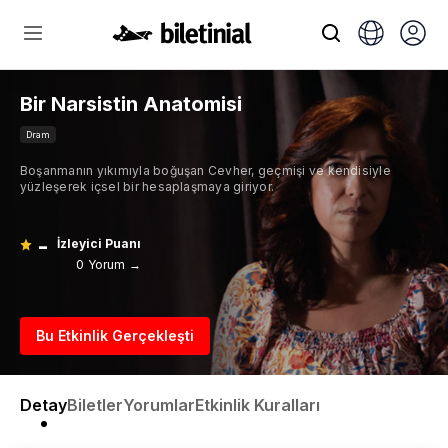
Bir Narsistin Anatomisi
Dram
Boşanmanın yıkımıyla boğuşan Cevher, geçmişi ve kendisiyle
yüzleşerek içsel bir hesaplaşmaya giriyor.
-
İzleyici Puanı
0 Yorum →
Bu Etkinlik Gerçekleşti
Detay
Biletler
Yorumlar
Etkinlik Kuralları