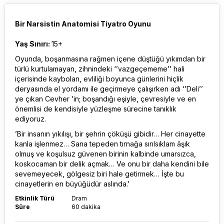
Bir Narsistin Anatomisi Tiyatro Oyunu
Yaş Sınırı:
15+
Oyunda, boşanmasına rağmen içene düştüğü yıkımdan bir
türlü kurtulamayan, zihnindeki ‘’vazgeçememe’’ hali
içerisinde kaybolan, evliliği boyunca günlerini hiçlik
deryasında el yordamı ile geçirmeye çalışırken adı ‘’Deli’’
ye çıkan Cevher ’in; boşandığı eşiyle, çevresiyle ve en
önemlisi de kendisiyle yüzleşme sürecine tanıklık
ediyoruz.
’Bir insanın yıkılışı, bir şehrin çöküşü gibidir… Her cinayette
kanla işlenmez… Sana tepeden tırnağa sırılsıklam âşık
olmuş ve koşulsuz güvenen birinin kalbinde umarsızca,
koskocaman bir delik açmak… Ve onu bir daha kendini bile
sevemeyecek, gölgesiz biri hale getirmek… İşte bu
cinayetlerin en büyüğüdür aslında.’
Etkinlik Türü
Dram
Süre
60 dakika