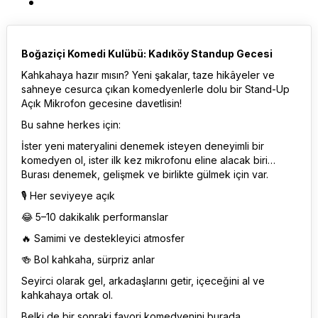
Boğaziçi Komedi Kulübü: Kadıköy Standup Gecesi
Kahkahaya hazır mısın? Yeni şakalar, taze hikâyeler ve
sahneye cesurca çıkan komedyenlerle dolu bir Stand-Up
Açık Mikrofon gecesine davetlisin!
Bu sahne herkes için:
İster yeni materyalini denemek isteyen deneyimli bir
komedyen ol, ister ilk kez mikrofonu eline alacak biri…
Burası denemek, gelişmek ve birlikte gülmek için var.
🎙 Her seviyeye açık
😂 5–10 dakikalık performanslar
🔥 Samimi ve destekleyici atmosfer
🍻 Bol kahkaha, sürpriz anlar
Seyirci olarak gel, arkadaşlarını getir, içeceğini al ve
kahkahaya ortak ol.
Belki de bir sonraki favori komedyenini burada