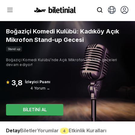
Boğaziçi Komedi Kulübü: Kadıköy Açık
Mikrofon Stand-up Gecesi
Stand up
Boğaziçi Komedi Kulübü’nde Açık Mikrofon standup geceleri
devam ediyor!
3,8
İzleyici Puanı
4 Yorum →
BİLETİNİ AL
Detay
Biletler
Yorumlar
Etkinlik Kuralları
4