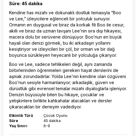
Süre: 45 dakika
Kendine has mizahı ve dokunaklı dostluk temasıyla “Boo
ve Lee,” izleyicilere eğlenceli bir yolculuk sunuyor.
Ormanın en duygusal ve biraz da korkak fili Boo ile cesur,
akıllı ve biraz da uzman tavşanı Lee’nin sıra dışı hikayesi,
macera dolu bir serüvene dönüşüyor. Boo’nun en büyük
hayali olan denizi görmek, bu iki arkadaşın yollarını
kesiştiriyor ve izleyicileri bir çöl, bir orman ve bir dağ
boyunca sürükleyen heyecanlı bir yolculuğa çıkarıyor.
Boo ve Lee, sadece tehlikeleri değil, aynı zamanda
birbirlerinden öğrenmeleri gereken hayat derslerini de
aşmak zorundadırlar. Yolda Lee’nin kendine olan özgüveni
Boo’nun sesiyle harmanlanıyor; arkadaşlık, güven ve
dürüstlük gibi evrensel temalar mizahi diyaloglarla işleniyor.
Denizin büyüsüyle biten bu hikaye, çocuklar ve
yetişkinlere birlikte kahkahalar atacakları ve dersler
çıkaracakları bir deneyim vadediyor.
Etkinlik Türü
Çocuk Oyunu
Süre
45 dakika
Yaş Sınırı
6-9