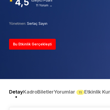
4,5
İzleyici Puanı
11 Yorum →
Yönetmen:
Sertaç Sayın
Bu Etkinlik Gerçekleşti
Detay
Kadro
Biletler
Yorumlar
Etkinlik Kur
11