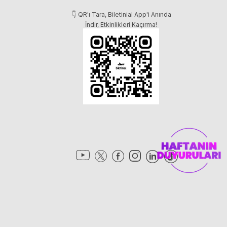
👇 QR'ı Tara, Biletinial App'i Anında
İndir, Etkinlikleri Kaçırma!