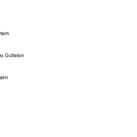
ntem
s Gültekin
alın