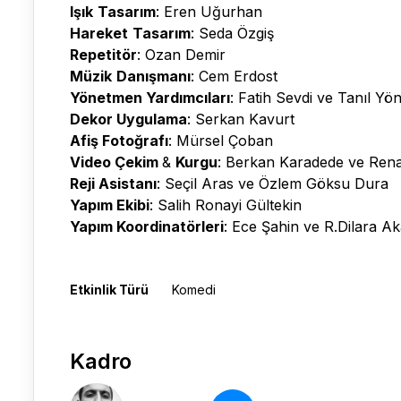
Işık
Tasarım
: Eren Uğurhan
Hareket
Tasarım
: Seda Özgiş
Repetitör
: Ozan Demir
Müzik
Danışmanı
: Cem Erdost
Yönetmen Yardımcıları
: Fatih Sevdi ve Tanıl Yö
Dekor Uygulama
: Serkan Kavurt
Afiş Fotoğrafı
: Mürsel Çoban
Video Çekim
&
Kurgu
: Berkan Karadede ve Rena
Reji Asistanı
: Seçil Aras ve Özlem Göksu Dura
Yapım Ekibi
: Salih Ronayi Gültekin
Yapım Koordinatörleri
: Ece Şahin ve R.Dilara Ak
Etkinlik Türü
Komedi
Kadro