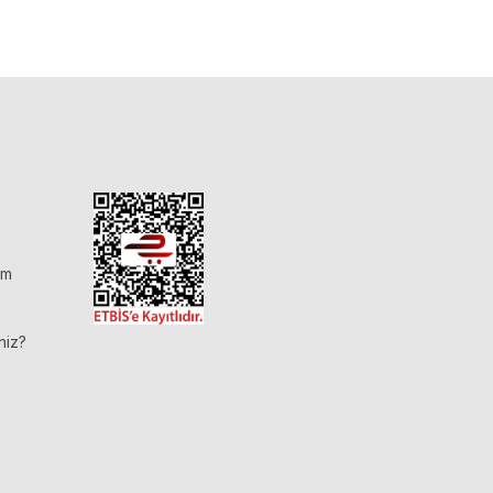
im
niz?