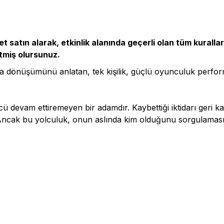
ilet satın alarak, etkinlik alanında geçerli olan tüm kurall
etmiş olursunuz.
yla dönüşümünü anlatan, tek kişilik, güçlü oyunculuk perfor
cü devam ettiremeyen bir adamdır. Kaybettiği iktidarı geri k
Ancak bu yolculuk, onun aslında kim olduğunu sorgulaması