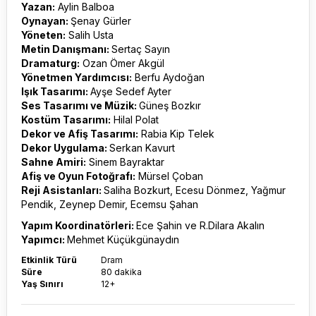
Yazan:
Aylin Balboa
Oynayan:
Şenay Gürler
Yöneten:
Salih Usta
Metin Danışmanı:
Sertaç Sayın
Dramaturg:
Ozan Ömer Akgül
Yönetmen Yardımcısı:
Berfu Aydoğan
Işık Tasarımı:
Ayşe Sedef Ayter
Ses Tasarımı ve Müzik:
Güneş Bozkır
Kostüm Tasarımı:
Hilal Polat
Dekor ve Afiş Tasarımı:
Rabia Kip Telek
Dekor Uygulama:
Serkan Kavurt
Sahne Amiri:
Sinem Bayraktar
Afiş ve Oyun Fotoğrafı:
Mürsel Çoban
Reji Asistanları:
Saliha Bozkurt, Ecesu Dönmez, Yağmur
Pendik, Zeynep Demir, Ecemsu Şahan
Yapım Koordinatörleri:
Ece Şahin ve R.Dilara Akalın
Yapımcı:
Mehmet Küçükgünaydın
Etkinlik Türü
Dram
Süre
80 dakika
Yaş Sınırı
12+