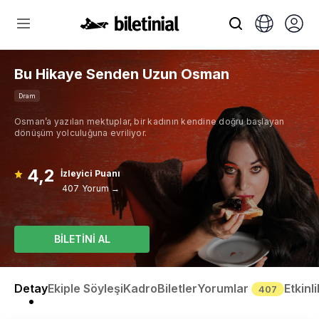
Bu Hikaye Senden Uzun Osman
Dram
Osman’a yazılan mektuplar, bir kadının kendine doğru başlayan
dönüşüm yolculuğuna evriliyor.
4,2
İzleyici Puanı
407 Yorum →
BİLETİNİ AL
Detay
Ekiple Söyleşi
Kadro
Biletler
Yorumlar
Etkinli
407